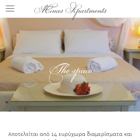
Παράκαμψη
Minas Apartments
προς
το
κυρίως
περιεχόμενο
The space
Αποτελείται από 14 ευρύχωρα διαμερίσματα και