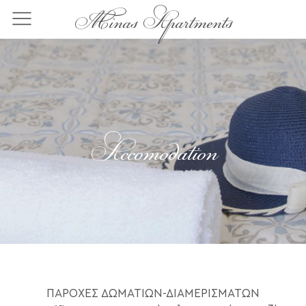
Παράκαμψη
Minas Apartments
προς
το
κυρίως
περιεχόμενο
Accomodation
ΠΑΡΟΧΕΣ ΔΩΜΑΤΙΩΝ-ΔΙΑΜΕΡΙΣΜΑΤΩΝ