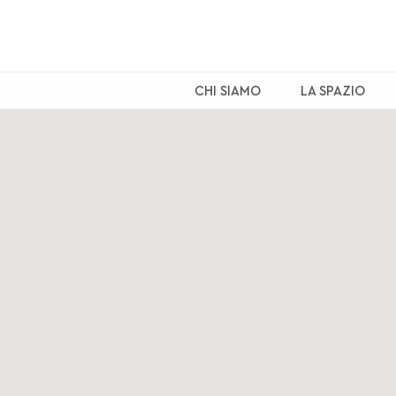
Salta
al
contenuto
principale
CHI SIAMO
LA SPAZIO