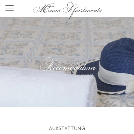
Direkt
Minas Apartments
zum
Inhalt
Accomodation
AUßSTATTUNG