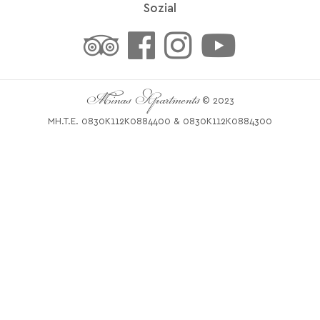
Sozial
Minas Apartments
© 2023
MH.T.E. 0830K112K0884400 & 0830K112K0884300