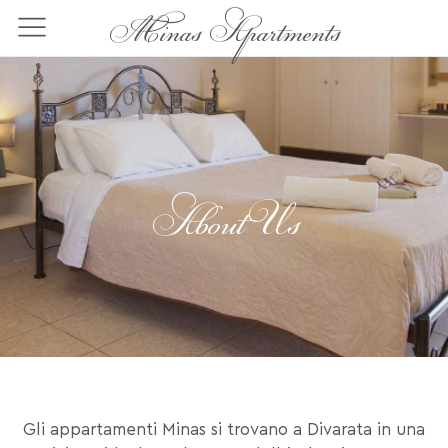
Salta
Minas Apartments
al
contenuto
principale
About Us
Gli appartamenti Minas si trovano a Divarata in una